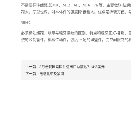
不需要标注螺距,如M8 、M12－6H、M16－7h 等，主要做
距大，牙型也深，对本体件的强度降 低也大。优点是拆装方便，
细牙：
必须标注螺距，以示与粗牙螺纹的区别，特点和粗牙正好相 反，
统的公制管件，机械传动件，强度 不足的薄壁件，受空间限制的
上一篇：
8月份我国紧固件进出口总额达7.14亿美元
下一篇：
电缆扎带及紧固