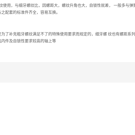
联 结螺纹使用，与细牙螺纹比，因螺距大，螺纹升角也大，自锁性就差， 一般多与
与之配套的标准件齐全，容易互换。
是为了补充粗牙螺纹满足不了的特殊使用要求而规定的，细牙螺 纹也有螺距系
机内件及自锁性要求较高的轴上等