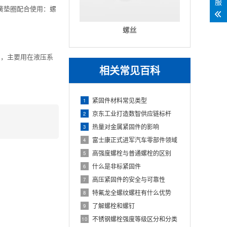
服
弹簧垫圈配合使用：螺
螺丝
列，主要用在液压系
相关常见百科
紧固件材料​常见类型
1
京东工业打造数智供应链标杆
2
热量对金属紧固件的影响
3
富士康正式进军汽车零部件领域
4
高强度螺栓与普通螺栓的区别
5
什么是非标紧固件
6
高压紧固件的安全与可靠性
7
特氟龙全螺纹螺柱有什么优势
8
了解螺栓和螺钉
9
不锈钢螺栓强度等级区分和分类
10