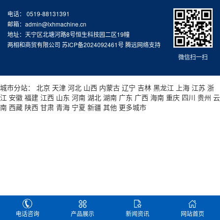
电话： 0519-88131391
邮箱：admin@lxhmachine.cn
地址：天宁区北塘河路8号恒生科技园二区19幢
两相和商贸有限公司
苏ICP备2024092461号
腾远网络支持
微信扫一扫
城市分站：
北京
天津
河北
山西
内蒙古
辽宁
吉林
黑龙江
上海
江苏
浙
江
安徽
福建
江西
山东
河南
湖北
湖南
广东
广西
海南
重庆
四川
贵州
云
南
西藏
陕西
甘肃
青海
宁夏
新疆
其他
更多城市
电话咨询
产品展示
新闻资讯
网站首页